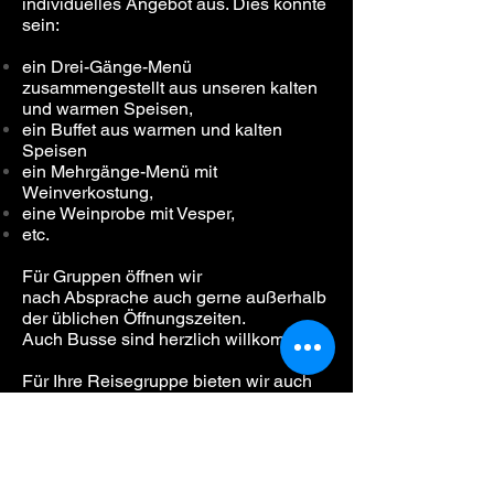
individuelles Angebot aus. Dies könnte
sein:
ein Drei-Gänge-Menü
zusammengestellt aus unseren kalten
und warmen Speisen,
ein Buffet aus warmen und kalten
Speisen
ein Mehrgänge-Menü mit
Weinverkostung,
eine Weinprobe mit Vesper,
etc.
Für Gruppen öffnen wir
nach Absprache auch gerne außerhalb
der üblichen Öffnungszeiten.
Auch Busse sind herzlich willkommen!
Für Ihre Reisegruppe bieten wir auch
unser Winzer-Frühstück mit einer
reichhaltigen Auswahl an. Damit sind
sie gut vorbereitet für den Tag, was
immer sie auch geplant haben.