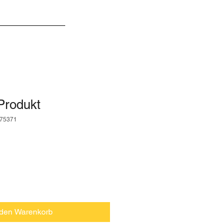
kt
Impressum
 Produkt
175371
 den Warenkorb