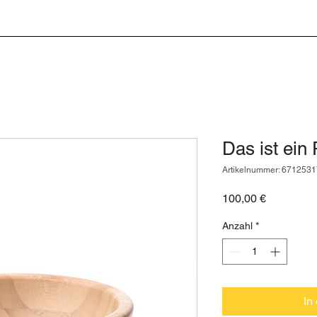
t
Kulinarik
Winzerstube
Gruppen und Feiern
Konta
Das ist ein
Artikelnummer: 671253
Preis
100,00 €
Anzahl
*
In