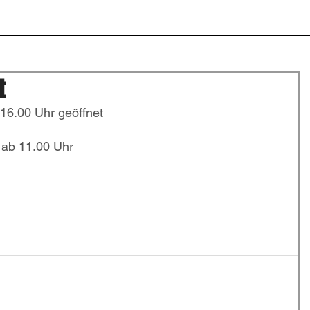
t
Kulinarik
Winzerstube
Gruppen und Feiern
Konta
t
 16.00 Uhr geöffnet
 ab 11.00 Uhr